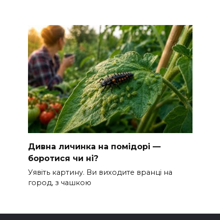
Дивна личинка на помідорі —
боротися чи ні?
Уявіть картину. Ви виходите вранці на
город, з чашкою