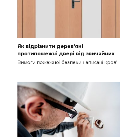
Як відрізнити дерев’яні
протипожежні двері від звичайних
Вимоги пожежної безпеки написані кров’