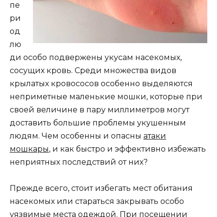
пе
ри
од
лю
ди особо подвержены укусам насекомых,
сосущих кровь. Среди множества видов
крылатых кровососов особенно выделяются
неприметные маленькие мошки, которые при
своей величине в пару миллиметров могут
доставить большие проблемы укушенным
людям. Чем особенны и опасны
атаки
мошкары
, и как быстро и эффективно избежать
неприятных последствий от них?
Прежде всего, стоит избегать мест обитания
насекомых или стараться закрывать особо
уязвимые места одеждой. При посещении