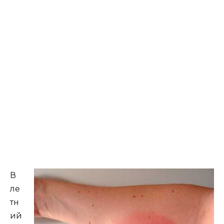
В
ле
тн
ий