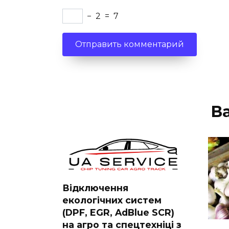
−
2
=
7
В
Відключення
екологічних систем
(DPF, EGR, AdBlue SCR)
на агро та спецтехніці з