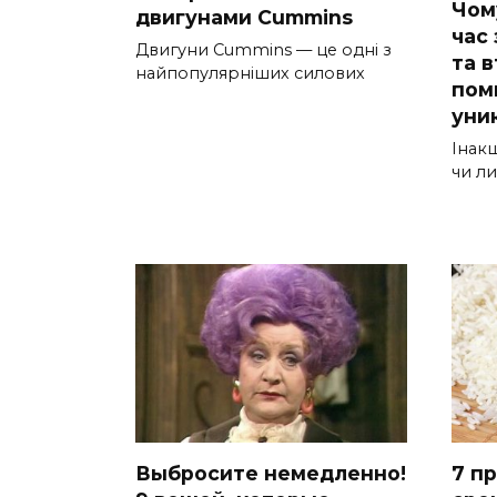
Чом
двигунами Cummins
час 
Двигуни Cummins — це одні з
та в
найпопулярніших силових
пом
уни
Інак
чи л
Выбросите немедленно!
7 п