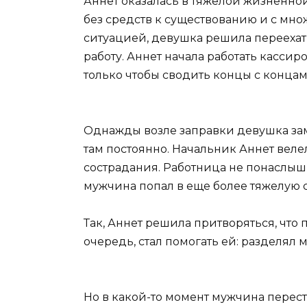
Аннет оказалась в тяжелой жизненной
без средств к существованию и с множ
ситуацией, девушка решила переехат
работу. Аннет начала работать кассиро
только чтобы сводить концы с концам
Однажды возле заправки девушка зам
там постоянно. Начальник Аннет веле
сострадания. Работница не понаслышке
мужчина попал в еще более тяжелую 
Так, Аннет решила притворяться, что 
очередь, стал помогать ей: разделял м
Но в какой-то момент мужчина перест