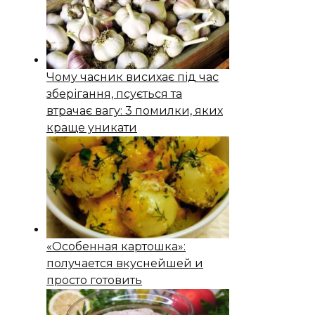
Чому часник висихає під час
зберігання, псується та
втрачає вагу: 3 помилки, яких
краще уникати
«Особенная картошка»:
получается вкуснейшей и
просто готовить