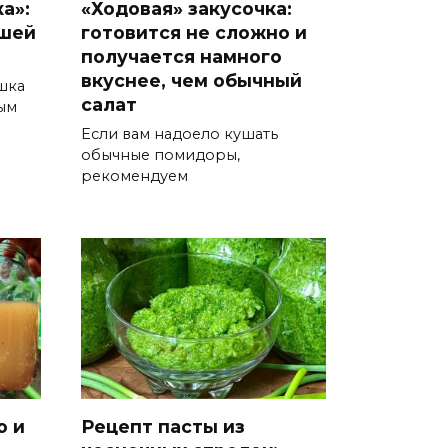
а»:
«Ходовая» закусочка:
йшей
готовится не сложно и
получается намного
вкуснее, чем обычный
ошка
салат
ым
Если вам надоело кушать
обычные помидоры,
рекомендуем
ю и
Рецепт пасты из