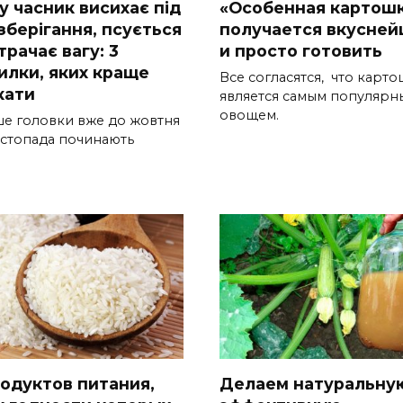
у часник висихає під
«Особенная картошк
зберігання, псується
получается вкусне
трачає вагу: 3
и просто готовить
илки, яких краще
Все согласятся, что карт
кати
является самым популярн
овощем.
ше головки вже до жовтня
истопада починають
родуктов питания,
Делаем натуральну