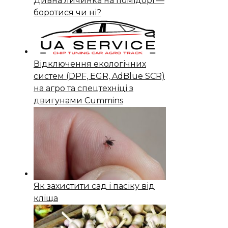
Дивна личинка на помідорі —
боротися чи ні?
Відключення екологічних
систем (DPF, EGR, AdBlue SCR)
на агро та спецтехніці з
двигунами Cummins
Як захистити сад і пасіку від
кліща