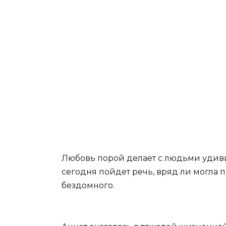
Любовь порой делает с людьми удиви
сегодня пойдет речь, вряд ли могла п
бездомного.