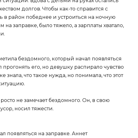
 ситуации: вдова с детьми на руках остались
еством долгов. Чтобы как-то справится с
ь в район победнее и устроиться на ночную
м на заправке, было тяжело, а зарплаты хватало,
и.
етила бездомного, который начал появляться
л прогонять его, но девушку распирало чувство
 знала, что такое нужда, но понимала, что этот
ситуацию.
просто не замечает бездомного. Он, в свою
усор, носил тяжести.
ал появляться на заправке. Аннет