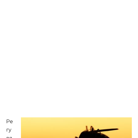
Ре
гу