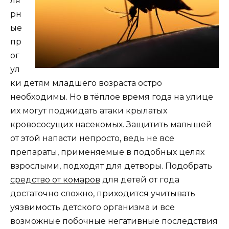
ля
рн
ые
пр
ог
ул
ки детям младшего возраста остро
необходимы. Но в тёплое время года на улице
их могут поджидать атаки крылатых
кровососущих насекомых. Защитить малышей
от этой напасти непросто, ведь не все
препараты, применяемые в подобных целях
взрослыми, подходят для детворы. Подобрать
средство от комаров
для детей от года
достаточно сложно, приходится учитывать
уязвимость детского организма и все
возможные побочные негативные последствия