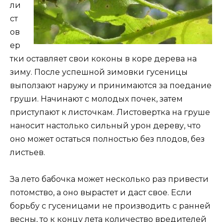
ли
ст
ов
ер
тки оставляет свои коконы в коре дерева на
зиму. После успешной зимовки гусеницы
выползают наружу и принимаются за поедание
груши. Начинают с молодых почек, затем
приступают к листочкам. Листовертка на груше
наносит настолько сильный урон дереву, что
оно может остаться полностью без плодов, без
листьев.
За лето бабочка может несколько раз привести
потомство, а оно вырастет и даст свое. Если
борьбу с гусеницами не производить с ранней
весны, то к концу лета количество вредителей