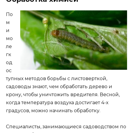
По
м
и
мо
ле
гк
од
ос
тупных методов борьбы с листоверткой,
садоводы знают, чем обработать дерево и
крону, чтобы уничтожить вредителя. Весной,
когда температура воздуха достигает 4-х
градусов, можно начинать обработку.
Специалисты, занимающиеся садоводством по