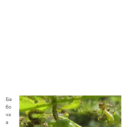
Ба
бо
чк
а