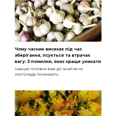
Чому часник висихає під час
зберігання, псується та втрачає
вагу: 3 помилки, яких краще уникати
Інакше головки вже до жовтня чи
листопада починають