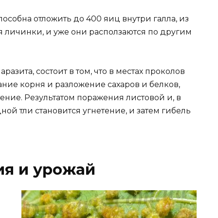
особна отложить до 400 яиц внутри галла, из
я личинки, и уже они расползаются по другим
зита, состоит в том, что в местах проколов
ание корня и разложение сахаров и белков,
тение. Результатом поражения листовой и, в
ой тли становится угнетение, и затем гибель
ия и урожай