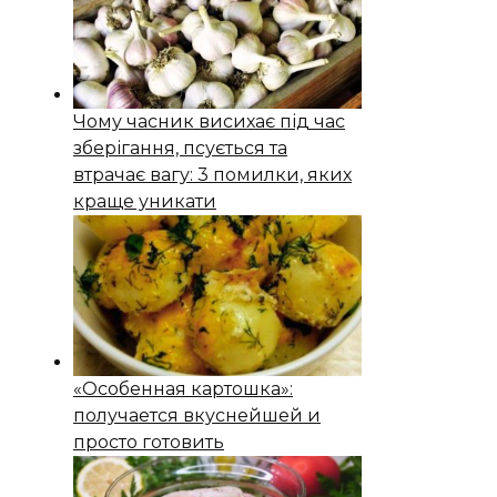
Чому часник висихає під час
зберігання, псується та
втрачає вагу: 3 помилки, яких
краще уникати
«Особенная картошка»:
получается вкуснейшей и
просто готовить