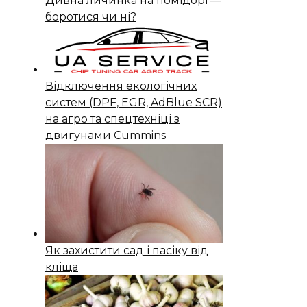
Дивна личинка на помідорі —
боротися чи ні?
Відключення екологічних
систем (DPF, EGR, AdBlue SCR)
на агро та спецтехніці з
двигунами Cummins
Як захистити сад і пасіку від
кліща