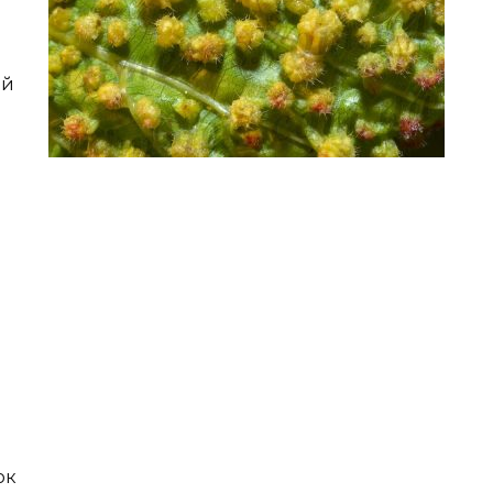
ий
ок