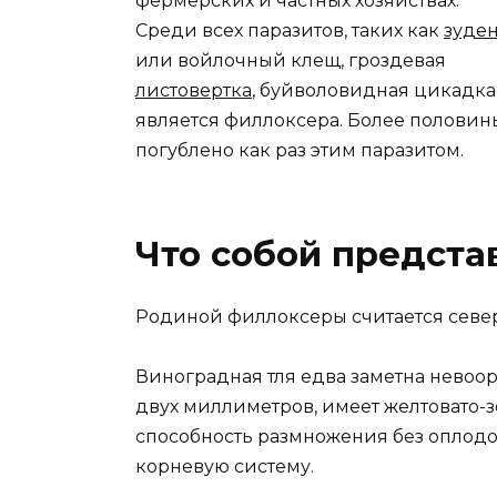
фермерских и частных хозяйствах.
Среди всех паразитов, таких как
зуде
или войлочный клещ, гроздевая
листовертка
, буйволовидная цикадка
является филлоксера. Более половин
погублено как раз этим паразитом.
Что собой предста
Родиной филлоксеры считается север
Виноградная тля едва заметна невоор
двух миллиметров, имеет желтовато-з
способность размножения без оплодот
корневую систему.