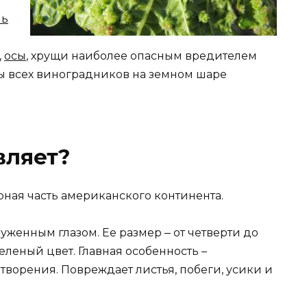
нь
,
осы
, хрущи наиболее опасным вредителем
ы всех виноградников на земном шаре
вляет?
ная часть американского континента.
уженным глазом. Ее размер ‒ от четверти до
еленый цвет. Главная особенность –
ворения. Повреждает листья, побеги, усики и