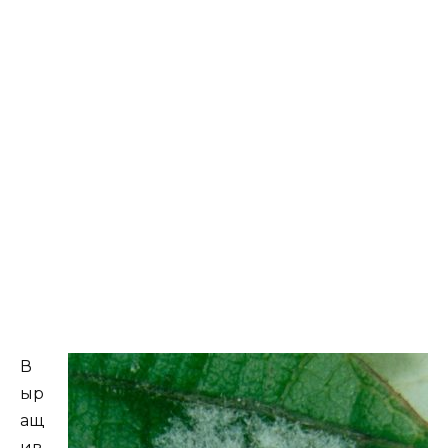
В
ыр
ащ
ив