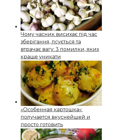
Чому часник висихає під час
зберігання, псується та
втрачає вагу: 3 помилки, яких
краще уникати
«Особенная картошка»:
получается вкуснейшей и
просто готовить