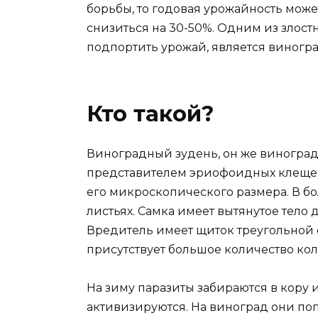
борьбы, то годовая урожайность може
снизиться на 30-50%. Одним из злост
подпортить урожай, является виногр
Кто такой?
Виноградный зудень, он же виногра
представителем эриофоидных клещей. 
его микроскопического размера. В бо
листьях. Самка имеет вытянутое тело д
Вредитель имеет щиток треугольной 
присутствует большое количество ко
На зиму паразиты забираются в кору 
активизируются. На виноград они поп