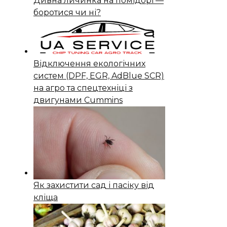
Дивна личинка на помідорі —
боротися чи ні?
Відключення екологічних
систем (DPF, EGR, AdBlue SCR)
на агро та спецтехніці з
двигунами Cummins
Як захистити сад і пасіку від
кліща