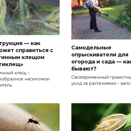
трукция — как
Самодельные
ожет справиться с
опрыскиватели для
тинным клещом
огорода и сада — ка
тиклещ»
бывают?
инный клещ –
Своевременный грамотн
ообразное насекомое-
уход за растениями – зало
итель