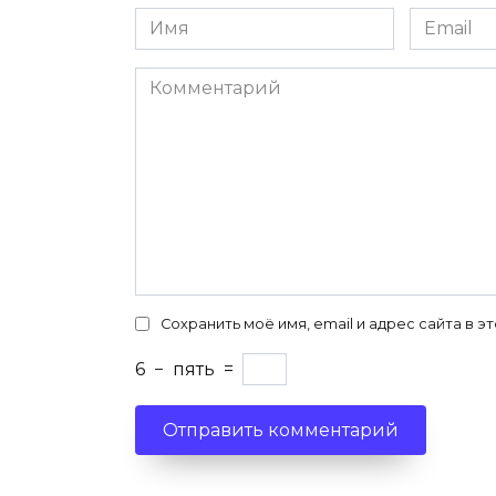
Имя
Email
*
*
Комментарий
Сохранить моё имя, email и адрес сайта в
6
−
пять
=