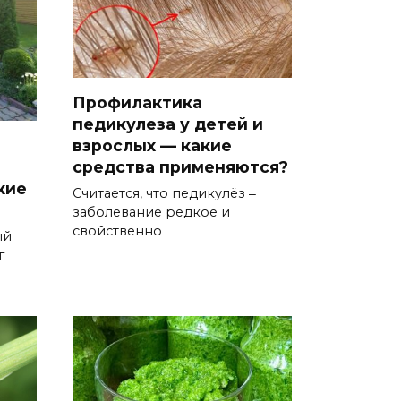
Профилактика
педикулеза у детей и
взрослых — какие
средства применяются?
кие
Считается, что педикулёз ‒
заболевание редкое и
свойственно
ый
г