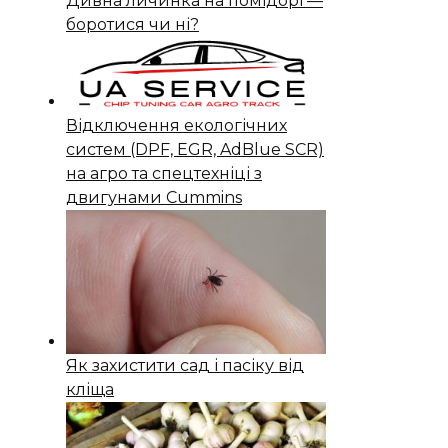
Дивна личинка на помідорі —
боротися чи ні?
Відключення екологічних
систем (DPF, EGR, AdBlue SCR)
на агро та спецтехніці з
двигунами Cummins
Як захистити сад і пасіку від
кліща