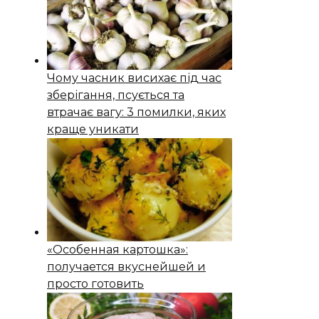
Чому часник висихає під час
зберігання, псується та
втрачає вагу: 3 помилки, яких
краще уникати
«Особенная картошка»:
получается вкуснейшей и
просто готовить