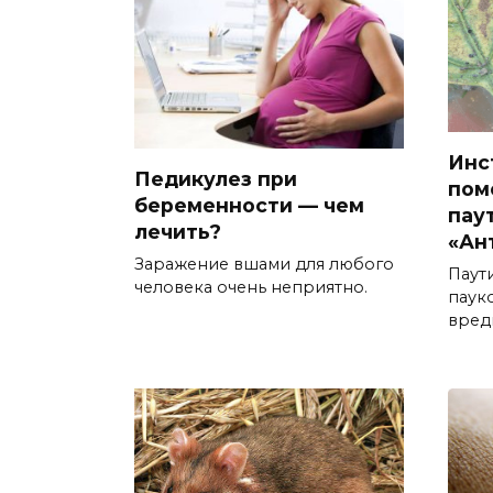
Инс
Педикулез при
пом
беременности — чем
пау
лечить?
«Ан
Заражение вшами для любого
Паут
человека очень неприятно.
паук
вред