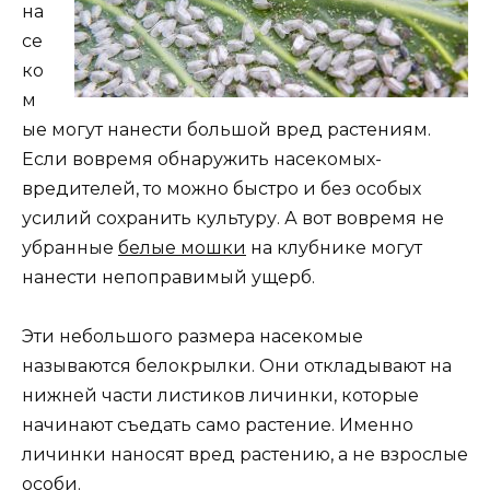
на
се
ко
м
ые могут нанести большой вред растениям.
Если вовремя обнаружить насекомых-
вредителей, то можно быстро и без особых
усилий сохранить культуру. А вот вовремя не
убранные
белые мошки
на клубнике могут
нанести непоправимый ущерб.
Эти небольшого размера насекомые
называются белокрылки. Они откладывают на
нижней части листиков личинки, которые
начинают съедать само растение. Именно
личинки наносят вред растению, а не взрослые
особи.