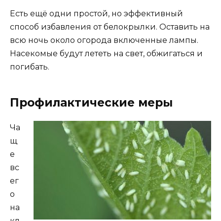
Есть ещё одни простой, но эффективный
способ избавления от белокрылки. Оставить на
всю ночь около огорода включенные лампы.
Насекомые будут лететь на свет, обжигаться и
погибать.
Профилактические меры
Ча
щ
е
вс
ег
о
на
кл