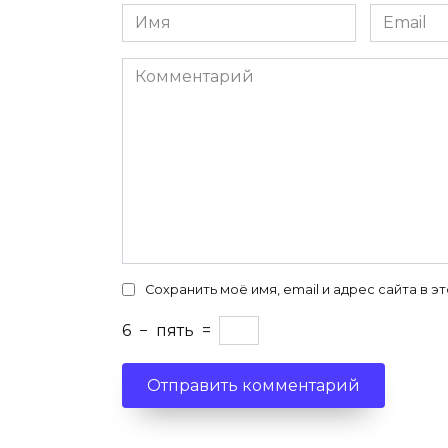
Имя
Email
*
*
Комментарий
Сохранить моё имя, email и адрес сайта в
6
−
пять
=