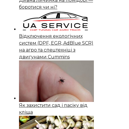
Дивна личинка на помідорі —
боротися чи ні?
Відключення екологічних
систем (DPF, EGR, AdBlue SCR)
на агро та спецтехніці з
двигунами Cummins
Як захистити сад і пасіку від
кліща