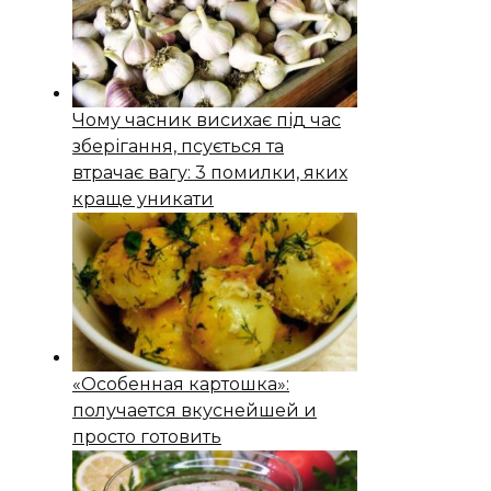
Чому часник висихає під час
зберігання, псується та
втрачає вагу: 3 помилки, яких
краще уникати
«Особенная картошка»:
получается вкуснейшей и
просто готовить