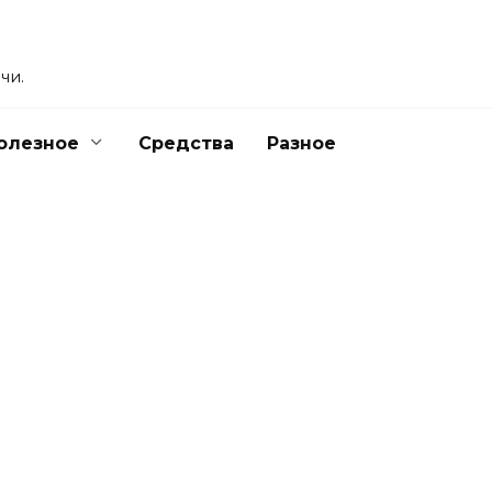
чи.
олезное
Средства
Разное