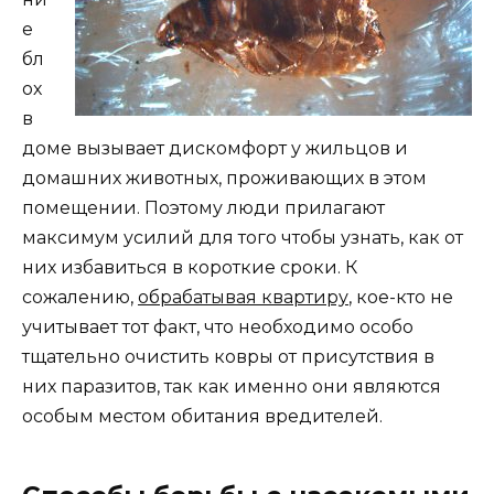
е
бл
ох
в
доме вызывает дискомфорт у жильцов и
домашних животных, проживающих в этом
помещении. Поэтому люди прилагают
максимум усилий для того чтобы узнать, как от
них избавиться в короткие сроки. К
сожалению,
обрабатывая квартиру
, кое-кто не
учитывает тот факт, что необходимо особо
тщательно очистить ковры от присутствия в
них паразитов, так как именно они являются
особым местом обитания вредителей.