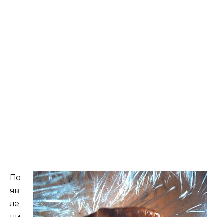
По
яв
ле
ни