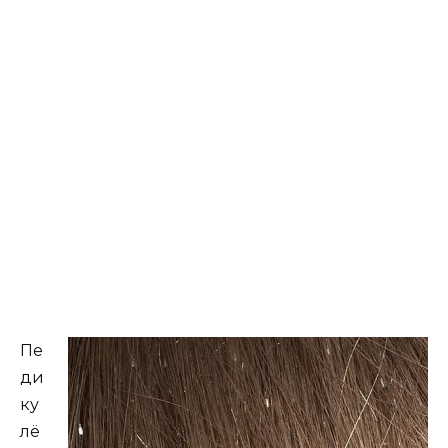
Пе
ди
ку
лё