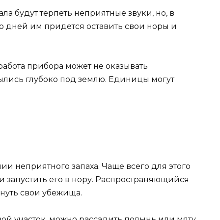
ла будут терпеть неприятные звуки, но, в
ко дней им придется оставить свои норы и
 работа прибора может не оказывать
рылись глубоко под землю. Единицы могут
.
и неприятного запаха. Чаще всего для этого
 запустить его в нору. Распространяющийся
нуть свои убежища.
ой участок, можно рассадить полынь или мяту.