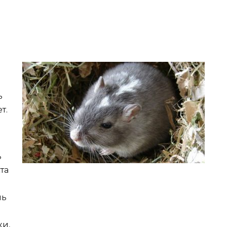
ь
т.
ь
та
чь
ки,