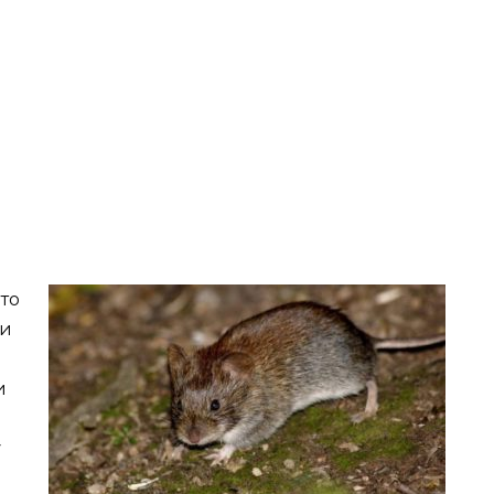
то
ки
и
у