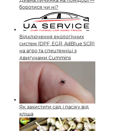
Дивна личинка на помідорі —
боротися чи ні?
Відключення екологічних
систем (DPF, EGR, AdBlue SCR)
на агро та спецтехніці з
двигунами Cummins
Як захистити сад і пасіку від
кліща