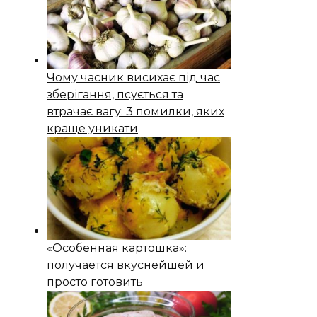
Чому часник висихає під час
зберігання, псується та
втрачає вагу: 3 помилки, яких
краще уникати
«Особенная картошка»:
получается вкуснейшей и
просто готовить