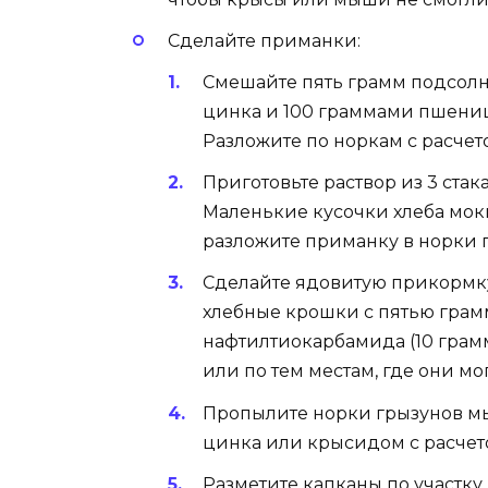
Сделайте приманки:
Смешайте пять грамм подсолн
цинка и 100 граммами пшениц
Разложите по норкам с расчет
Приготовьте раствор из 3 стак
Маленькие кусочки хлеба мок
разложите приманку в норки 
Сделайте ядовитую прикормк
хлебные крошки с пятью гра
нафтилтиокарбамида (10 грамм
или по тем местам, где они мог
Пропылите норки грызунов м
цинка или крысидом с расчето
Разметите капканы по участку 