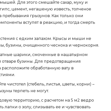
 мышей. Для этого смешайте сахар, муку и
гипс, цемент, негашеную известь, толченое
та пребывания грызунов. Как только они
омпоненты вступят в реакцию, и тогда смерть
астения с едким запахом. Крысы и мыши не
ы, бузины, очищенного чеснока и чернокорня.
атные шарики, смоченные в нашатырном
м отваре бузины. Для предотвращения
 расположите обработанную вату в
стиями.
 чистотел (стебель, листья, цветы, корни) –
ызуны терпеть не могут.
овую территорию, с расчетом на 5 м2 ведро
ь лапки о золу, слизывать ее и чувствовать