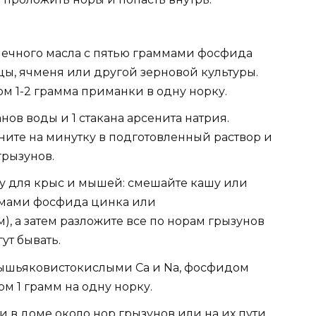
ечного масла с пятью граммами фосфида
ы, ячменя или другой зерновой культуры.
ом 1-2 грамма приманки в одну норку.
анов воды и 1 стакана арсенита натрия.
ните на минутку в подготовленный раствор и
грызунов.
у для крыс и мышей: смешайте кашу или
ммами фосфида цинка или
), а затем разложите все по норам грызунов
ут бывать.
ышьяковистокислыми Са и Na, фосфидом
м 1 грамм на одну норку.
и в доме около нор грызунов или на их пути.