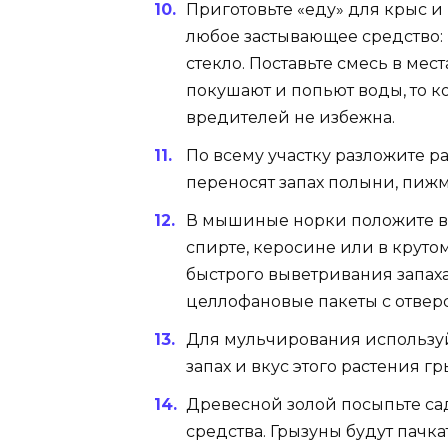
Приготовьте «еду» для крыс и
любое застывающее средство: 
стекло. Поставьте смесь в мес
покушают и попьют воды, то к
вредителей не избежна.
По всему участку разложите р
переносят запах полыни, пижм
В мышиные норки положите в
спирте, керосине или в круто
быстрого выветривания запаха
целлофановые пакеты с отвер
Для мульчирования используйте
запах и вкус этого растения гр
Древесной золой посыпьте сад
средства. Грызуны будут пачкат