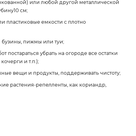
нкованной) или любой другой металлической
убину10 см;
ли пластиковые емкости с плотно
 бузины, пижмы или туи;
т постараться убрать на огороде все остатки
очерги и т.п.);
ные вещи и продукты, поддерживать чистоту;
акие растения-репелленты, как кориандр,