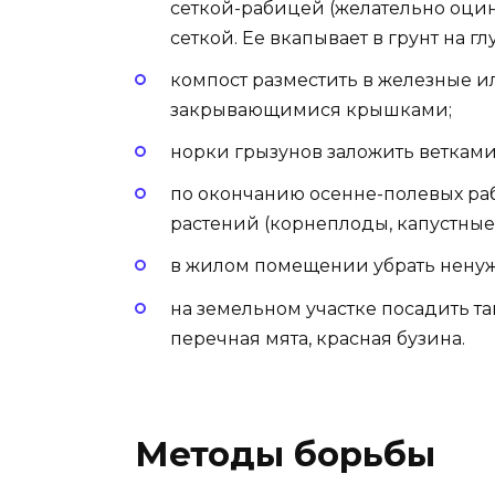
сеткой-рабицей (желательно оци
сеткой. Ее вкапывает в грунт на гл
компост разместить в железные и
закрывающимися крышками;
норки грызунов заложить ветками
по окончанию осенне-полевых рабо
растений (корнеплоды, капустные к
в жилом помещении убрать ненуж
на земельном участке посадить т
перечная мята, красная бузина.
Методы борьбы