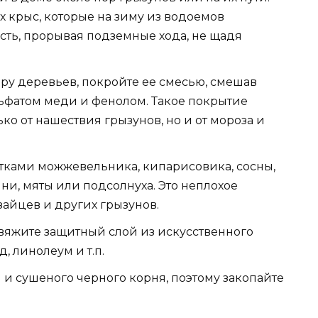
х крыс, которые на зиму из водоемов
сть, прорывая подземные хода, не щадя
кору деревьев, покройте ее смесью, смешав
льфатом меди и фенолом. Такое покрытие
ко от нашествия грызунов, но и от мороза и
тками можжевельника, кипарисовика, сосны,
ни, мяты или подсолнуха. Это неплохое
зайцев и других грызунов.
вяжите защитный слой из искусственного
, линолеум и т.п.
 и сушеного черного корня, поэтому закопайте