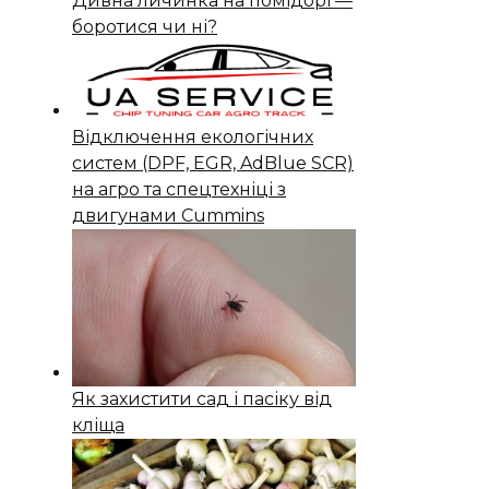
Дивна личинка на помідорі —
боротися чи ні?
Відключення екологічних
систем (DPF, EGR, AdBlue SCR)
на агро та спецтехніці з
двигунами Cummins
Як захистити сад і пасіку від
кліща