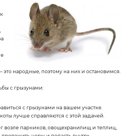
 к
,
ра
ые
это народные, поэтому на них и остановимся.
бы с грызунами:
авиться с грызунами на вашем участке.
 коты лучше справляются с этой задачей.
г возле парников, овощехранилищ и теплиц,
проложить норы и попасть внутрь.