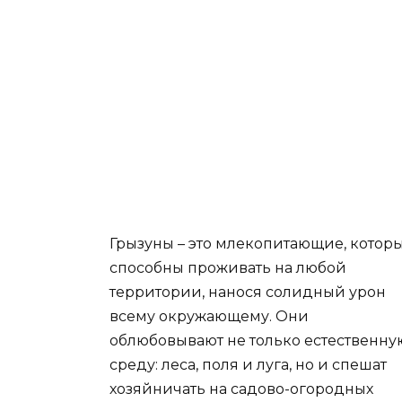
Грызуны – это млекопитающие, котор
способны проживать на любой
территории, нанося солидный урон
всему окружающему. Они
облюбовывают не только естественну
среду: леса, поля и луга, но и спешат
хозяйничать на садово-огородных