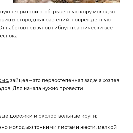
ьную территорию, обгрызенную кору молодых
ковицы огородных растений, поврежденную
. От набегов грызунов гибнут практически все
еснока.
рыс
, зайцев – это первостепенная задача хозяев
адов. Для начала нужно провести
вые дорожки и околоствольные круги;
нно молодых) тонкими листами жести, мелкой