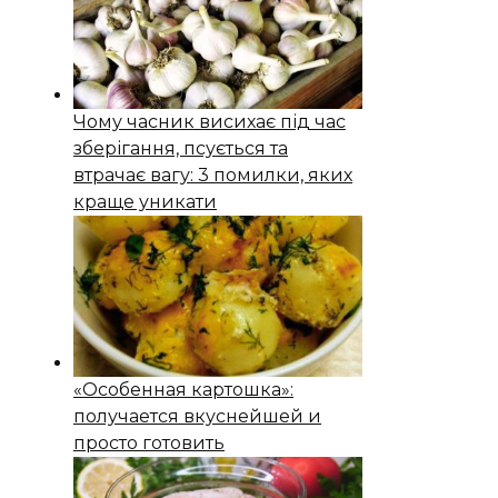
Чому часник висихає під час
зберігання, псується та
втрачає вагу: 3 помилки, яких
краще уникати
«Особенная картошка»:
получается вкуснейшей и
просто готовить