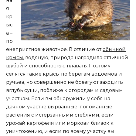
на
я
кр
ыс
а –
пр
енеприятное животное. В отличие от
обычной
крысы
, водяную, природа наградила отличной
шубой и способностью плавать. Поэтому
селятся такие крысы по берегам водоемов и
ручьев, но совершенно не брезгуют заходить
вглубь суши, поближе к огородам и садовым
участкам. Если вы обнаружили у себя на
дачном участке вырванные, поломанные
растения с истерзанными стеблями, если
урожай картофеля или моркови близок к
уничтожению, и если по всему участку вы