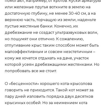
помогают, например, от кротов. Куски арматуры
или железные прутья воткните в землю на
достаточную глубину, не менее 30-40 см, а на
верхнюю часть, торчащую из земли, наденьте
пустые жестяные банки. Конечно, их
дребезжание не создаст ультразвуковых волн,
но пошумят они отлично. К сожалению,
отпугивание крыс таким способом может быть
малоэффективным и совсем неэстетичным –
кому же хочется отдыхать на даче, участок
которой усеян дребезжащими жестянками. Но
попробовать все же стоит.
О «бесценности» хорошего кота-крысолова
говорить не приходится. Такой кот может за
пару дней изловить порядка двух десятков
крысиных особей. Но за неимением кота