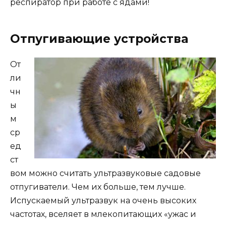
респиратор при работе с ядами!
Отпугивающие устройства
От
ли
чн
ы
м
ср
ед
ст
вом можно считать ультразвуковые садовые
отпугиватели. Чем их больше, тем лучше.
Испускаемый ультразвук на очень высоких
частотах, вселяет в млекопитающих «ужас и