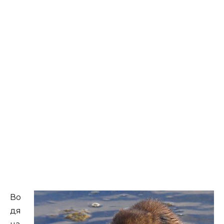
Во
дя