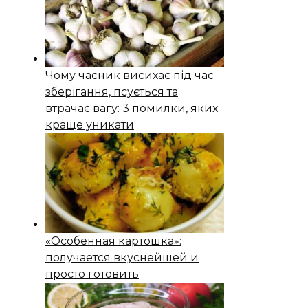
Чому часник висихає під час
зберігання, псується та
втрачає вагу: 3 помилки, яких
краще уникати
«Особенная картошка»:
получается вкуснейшей и
просто готовить