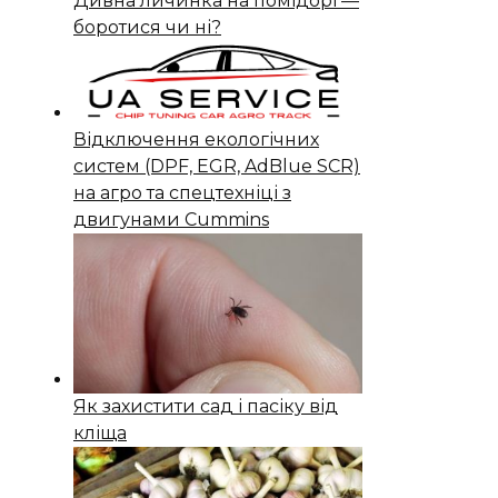
Дивна личинка на помідорі —
боротися чи ні?
Відключення екологічних
систем (DPF, EGR, AdBlue SCR)
на агро та спецтехніці з
двигунами Cummins
Як захистити сад і пасіку від
кліща