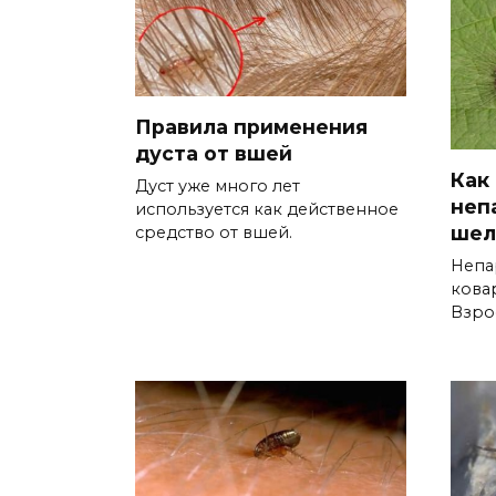
Правила применения
дуста от вшей
Как
Дуст уже много лет
неп
используется как действенное
шел
средство от вшей.
Непа
кова
Взро