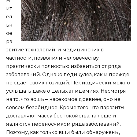
м
ит
ел
ьн
ое
ра
звитие технологий, и медицинских в
частности, позволили человечеству
практически полностью избавиться от ряда
заболеваний. Однако педикулез, как и прежде,
не сдает своих позиций. Периодически можно
услышать даже о целых эпидемиях. Несмотря
на то, что вошь ‒ насекомое древнее, оно не
совсем безобидное. Кроме того, что паразиты
доставляют массу беспокойства, так еще и
являются переносчиком ряда заболеваний.
Поэтому, как только вши были обнаружены,