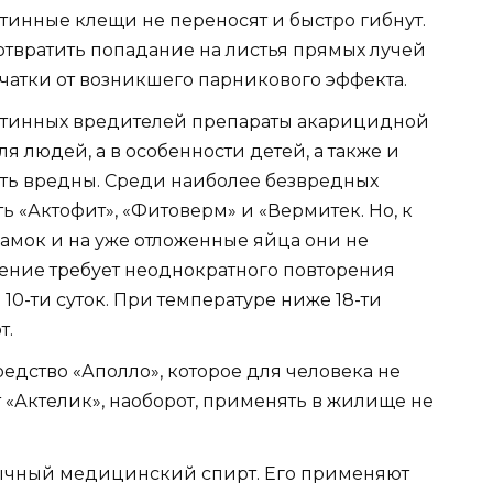
инные клещи не переносят и быстро гибнут.
твратить попадание на листья прямых лучей
тчатки от возникшего парникового эффекта.
утинных вредителей препараты акарицидной
ля людей, а в особенности детей, а также и
ть вредны. Среди наиболее безвредных
ть «Актофит», «Фитоверм» и «Вермитек. Но, к
самок и на уже отложенные яйца они не
ение требует неоднократного повторения
 10-ти суток. При температуре ниже 18-ти
т.
едство «Аполло», которое для человека не
 «Актелик», наоборот, применять в жилище не
бычный медицинский спирт. Его применяют