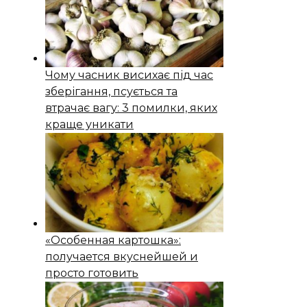
Чому часник висихає під час
зберігання, псується та
втрачає вагу: 3 помилки, яких
краще уникати
«Особенная картошка»:
получается вкуснейшей и
просто готовить