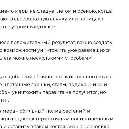
ие-то меры не следует летом и осенью, когда
ают в своеобразную спячку или покидают
ти в укромных уголках.
ела положительный результат, важно создать
по возможности уничтожить уже развившихся
льтата можно несколькими способами.
да с добавкой обычного хозяйственного мыла.
е цветочные горшки, столы, подоконники и
обом уничтожить паразита не получится, но
тит.
я мера – обильный полив растений и
накрыть цветок герметичным полиэтиленовым
 и оставить в таком состоянии на несколько