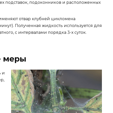
сех подставок, подоконников и расположенных
рименяют отвар клубней цикломена
минут). Полученная жидкость используется для
ного, с интервалами порядка 3-х суток.
е меры
 и
р,