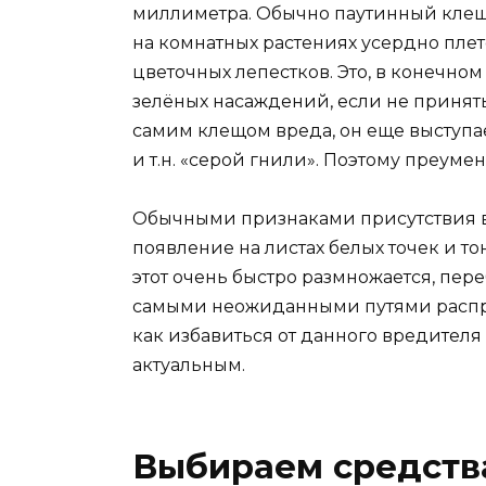
миллиметра. Обычно паутинный кле
на комнатных растениях усердно плет
цветочных лепестков. Это, в конечно
зелёных насаждений, если не приня
самим клещом вреда, он еще выступ
и т.н. «серой гнили». Поэтому преуме
Обычными признаками присутствия в
появление на листах белых точек и т
этот очень быстро размножается, пере
самыми неожиданными путями распрос
как избавиться от данного вредителя
актуальным.
Выбираем средств