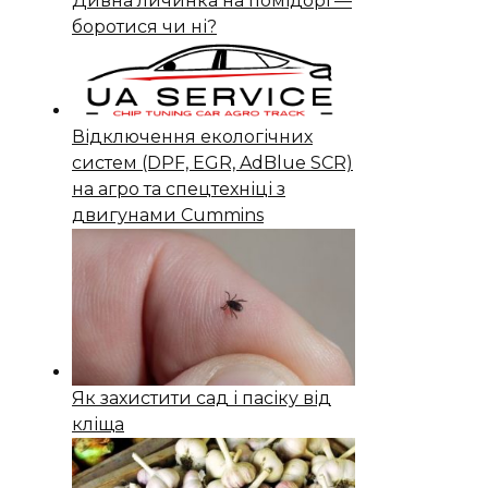
Дивна личинка на помідорі —
боротися чи ні?
Відключення екологічних
систем (DPF, EGR, AdBlue SCR)
на агро та спецтехніці з
двигунами Cummins
Як захистити сад і пасіку від
кліща