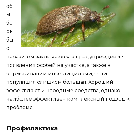
об
ы
бо
рь
бы
с
паразитом заключаются в предупреждении
появления особей на участке, а также в
опрыскивании инсектицидами, если
популяция слишком большая. Хороший
эффект дают и народные средства, однако
наиболее эффективен комплексный подход к
проблеме.
Профилактика