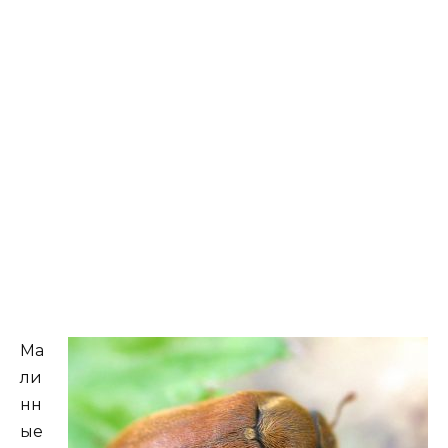
Ма
ли
нн
ые