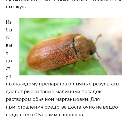
них жука.
Из
бы
то
вы
х
до
ст
уп
ных каждому препаратов отличные результаты
даёт опрыскивание малинных посадок
раствором обычной марганцовки. Для
приготовления средства достаточно на ведро
воды всего 0,5 грамма порошка.