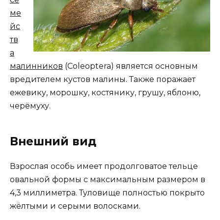
ме
йс
тв
а
малинников
(Coleoptera) является основным
вредителем кустов малины. Также поражает
ежевику, морошку, костянику, грушу, яблоню,
черёмуху.
Внешний вид
Взрослая особь имеет продолговатое тельце
овальной формы с максимальным размером в
4,3 миллиметра. Туловище полностью покрыто
жёлтыми и серыми волосками.