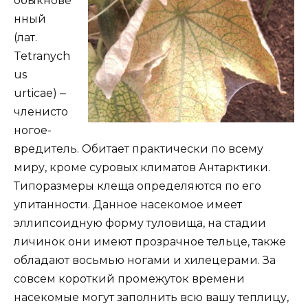
обыкнове
нный
(лат.
Tetranych
us
urticae) ‒
членисто
ногое-
вредитель. Обитает практически по всему
миру, кроме суровых климатов Антарктики.
Типоразмеры клеща определяются по его
упитанности. Данное насекомое имеет
эллипсоидную форму туловища, на стадии
личинок они имеют прозрачное тельце, также
обладают восьмью ногами и хилецерами. За
совсем короткий промежуток времени
насекомые могут заполнить всю вашу теплицу,