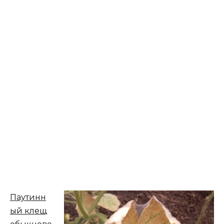
Паутинн
ый клещ