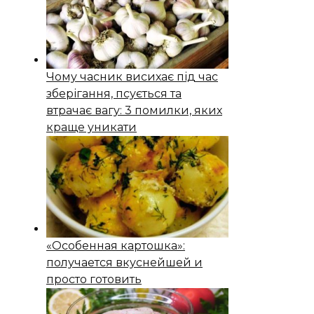
Чому часник висихає під час
зберігання, псується та
втрачає вагу: 3 помилки, яких
краще уникати
«Особенная картошка»:
получается вкуснейшей и
просто готовить