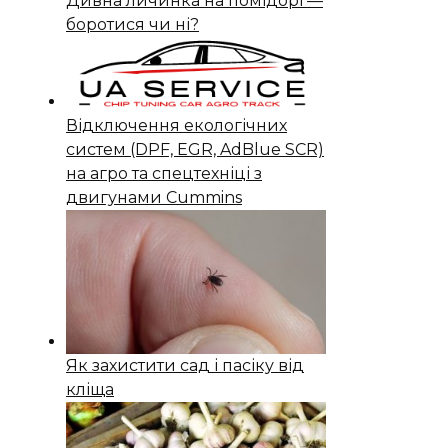
Дивна личинка на помідорі —
боротися чи ні?
Відключення екологічних
систем (DPF, EGR, AdBlue SCR)
на агро та спецтехніці з
двигунами Cummins
Як захистити сад і пасіку від
кліща