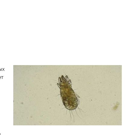
ых
ет
.