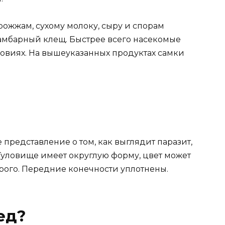
ожжам, сухому молоку, сыру и спорам
 амбарный клещ. Быстрее всего насекомые
ловиях. На вышеуказанных продуктах самки
 представление о том, как выглядит паразит,
 Туловище имеет округлую форму, цвет может
ерого. Передние конечности уплотнены.
ед?