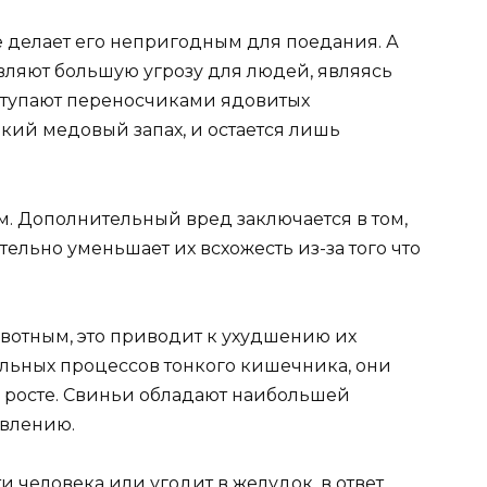
е делает его непригодным для поедания. А
ляют большую угрозу для людей, являясь
ступают переносчиками ядовитых
кий медовый запах, и остается лишь
м. Дополнительный вред заключается в том,
тельно уменьшает их всхожесть из-за того что
вотным, это приводит к ухудшению их
ельных процессов тонкого кишечника, они
в росте. Свиньи обладают наибольшей
влению.
 человека или угодит в желудок, в ответ