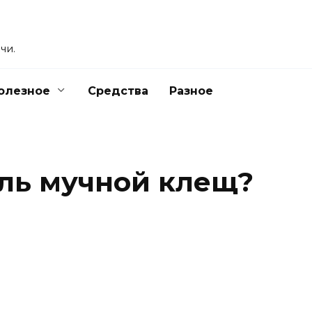
чи.
олезное
Средства
Разное
ель мучной клещ?