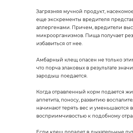
Загрязняя мучной продукт, насекомо
еще экскременты вредителя представ
аллергенами. Причем, вредители вы
микроорганизмов. Пища получает рез
избавиться от нее.
Амбарный клещ опасен не только эти
что порча злаковых в результате значи
зародыш поедается.
Когда отравленный корм подается жи
аппетита, поносу, развитию воспалит
начинают терять вес и уменьшаются 
восприимчивостью к подобному отра
Если клещ попадет в дыхательные пути