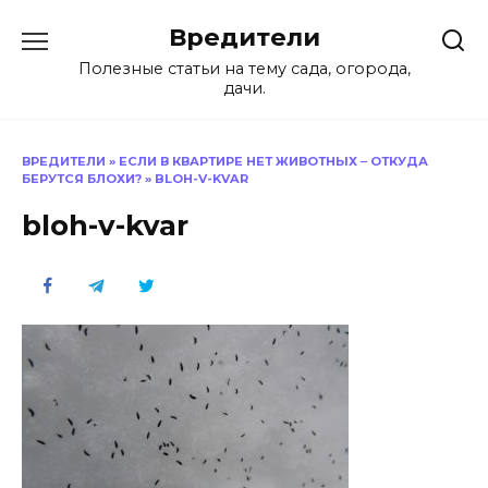
Перейти
Вредители
к
содержанию
Полезные статьи на тему сада, огорода,
дачи.
ВРЕДИТЕЛИ
»
ЕСЛИ В КВАРТИРЕ НЕТ ЖИВОТНЫХ ‒ ОТКУДА
БЕРУТСЯ БЛОХИ?
»
BLOH-V-KVAR
bloh-v-kvar