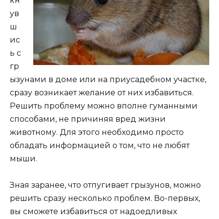
кн
ув
ш
ис
ь с
гр
ызунами в доме или на приусадебном участке,
сразу возникает желание от них избавиться.
Решить проблему можно вполне гуманными
способами, не причиняя вред жизни
животному. Для этого необходимо просто
обладать информацией о том, что не любят
мыши.
Зная заранее, что отпугивает грызунов, можно
решить сразу несколько проблем. Во-первых,
вы сможете избавиться от надоедливых