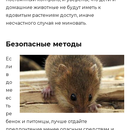
домашние животные не будут иметь к
ядовитым растениям доступ, иначе
несчастного случая не миновать.
Безопасные методы
Ес
ли
в
до
ме
ес
ть
ре
бенок и питомцы, лучше отдайте
предпочтение менее опасным средствам и