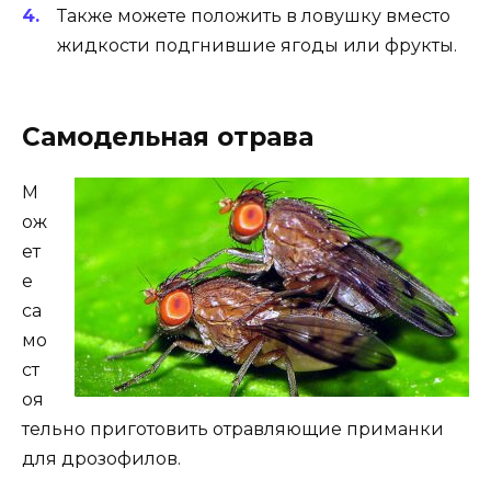
Также можете положить в ловушку вместо
жидкости подгнившие ягоды или фрукты.
Самодельная отрава
М
ож
ет
е
са
мо
ст
оя
тельно приготовить отравляющие приманки
для дрозофилов.