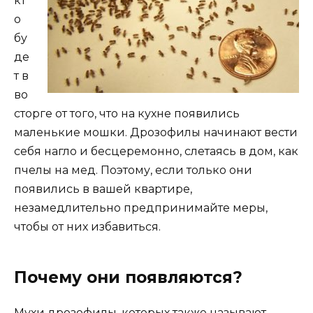
кт
о
бу
де
т в
во
сторге от того, что на кухне появились
маленькие мошки. Дрозофилы начинают вести
себя нагло и бесцеремонно, слетаясь в дом, как
пчелы на мед. Поэтому, если только они
появились в вашей квартире,
незамедлительно предпринимайте меры,
чтобы от них избавиться.
Почему они появляются?
Мухи дрозофилы, которых также называют