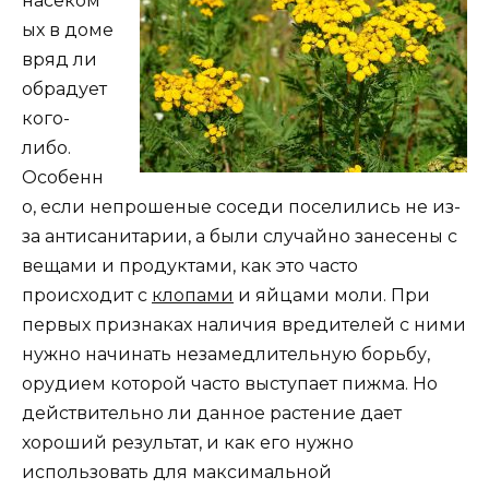
насеком
ых в доме
вряд ли
обрадует
кого-
либо.
Особенн
о, если непрошеные соседи поселились не из-
за антисанитарии, а были случайно занесены с
вещами и продуктами, как это часто
происходит с
клопами
и яйцами моли. При
первых признаках наличия вредителей с ними
нужно начинать незамедлительную борьбу,
орудием которой часто выступает пижма. Но
действительно ли данное растение дает
хороший результат, и как его нужно
использовать для максимальной