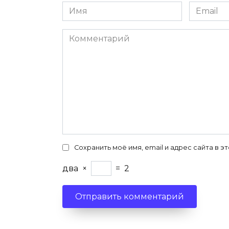
Имя
Email
*
*
Комментарий
Сохранить моё имя, email и адрес сайта в
два
×
=
2