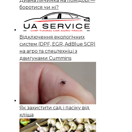
Дивна личинка на помідорі —
боротися чи ні?
Відключення екологічних
систем (DPF, EGR, AdBlue SCR)
на агро та спецтехніці з
двигунами Cummins
Як захистити сад і пасіку від
кліща