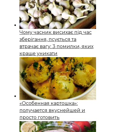
Чому часник висихає під час
зберігання, псується та
втрачає вагу: 3 помилки, яких
краще уникати
«Особенная картошка»:
получается вкуснейшей и
просто готовить