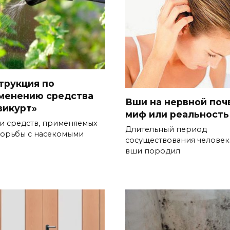
трукция по
менению средства
Вши на нервной почв
викурт»
миф или реальность
и средств, применяемых
Длительный период
борьбы с насекомыми
сосуществования человек
вши породил