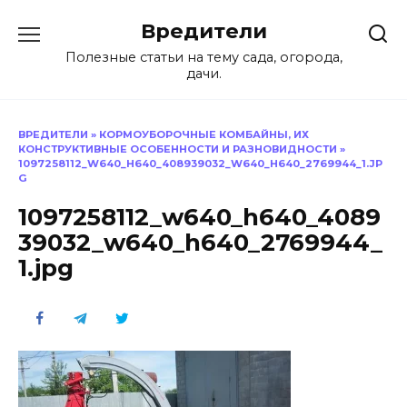
Перейти
Вредители
к
содержанию
Полезные статьи на тему сада, огорода,
дачи.
ВРЕДИТЕЛИ
»
КОРМОУБОРОЧНЫЕ КОМБАЙНЫ, ИХ
КОНСТРУКТИВНЫЕ ОСОБЕННОСТИ И РАЗНОВИДНОСТИ
»
1097258112_W640_H640_408939032_W640_H640_2769944_1.JP
G
1097258112_w640_h640_4089
39032_w640_h640_2769944_
1.jpg