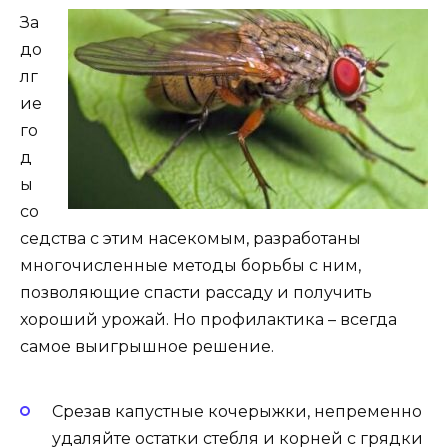
За
до
лг
ие
го
д
ы
со
седства с этим насекомым, разработаны
многочисленные методы борьбы с ним,
позволяющие спасти рассаду и получить
хороший урожай. Но профилактика – всегда
самое выигрышное решение.
Срезав капустные кочерыжки, непременно
удаляйте остатки стебля и корней с грядки