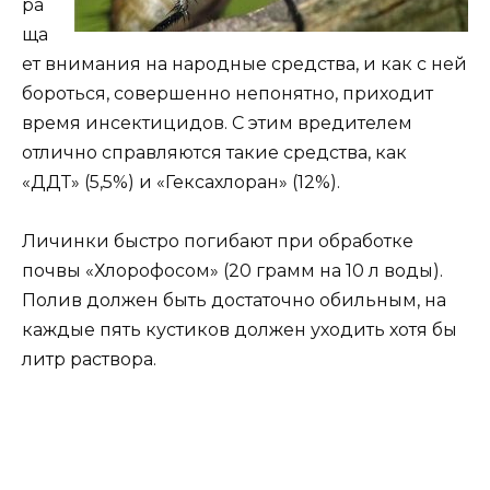
ра
ща
ет внимания на народные средства, и как с ней
бороться, совершенно непонятно, приходит
время инсектицидов. С этим вредителем
отлично справляются такие средства, как
«ДДТ» (5,5%) и «Гексахлоран» (12%).
Личинки быстро погибают при обработке
почвы «Хлорофосом» (20 грамм на 10 л воды).
Полив должен быть достаточно обильным, на
каждые пять кустиков должен уходить хотя бы
литр раствора.