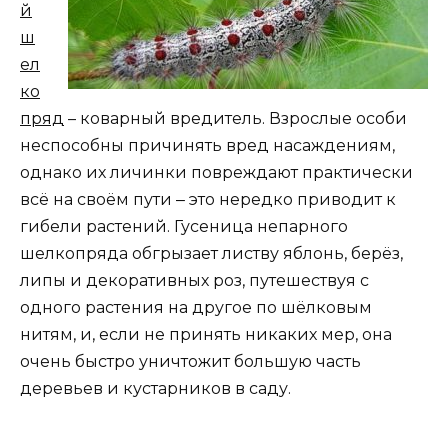
й
ш
ел
ко
пряд
– коварный вредитель. Взрослые особи
неспособны причинять вред насаждениям,
однако их личинки повреждают практически
всё на своём пути ‒ это нередко приводит к
гибели растений. Гусеница непарного
шелкопряда обгрызает листву яблонь, берёз,
липы и декоративных роз, путешествуя с
одного растения на другое по шёлковым
нитям, и, если не принять никаких мер, она
очень быстро уничтожит большую часть
деревьев и кустарников в саду.