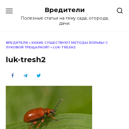
Перейти
Вредители
к
содержанию
Полезные статьи на тему сада, огорода,
дачи.
ВРЕДИТЕЛИ
»
КАКИЕ СУЩЕСТВУЮТ МЕТОДЫ БОРЬБЫ С
ЛУКОВОЙ ТРЕЩАЛКОЙ?
»
LUK-TRESH2
luk-tresh2