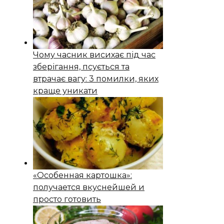
Чому часник висихає під час
зберігання, псується та
втрачає вагу: 3 помилки, яких
краще уникати
«Особенная картошка»:
получается вкуснейшей и
просто готовить