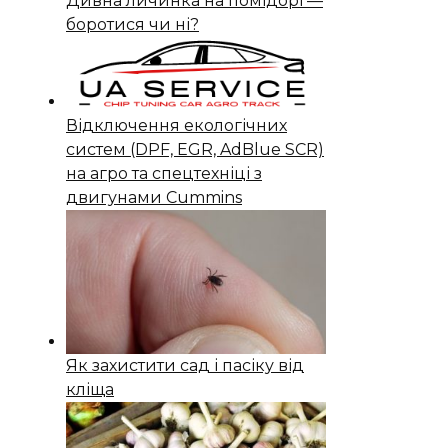
Дивна личинка на помідорі —
боротися чи ні?
Відключення екологічних
систем (DPF, EGR, AdBlue SCR)
на агро та спецтехніці з
двигунами Cummins
Як захистити сад і пасіку від
кліща