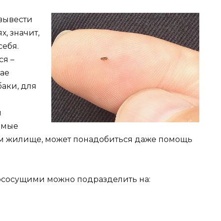
 вывести
, значит,
себя.
ся –
чае
баки, для
и
омые
ем жилище, может понадобиться даже помощь
ососущими можно подразделить на: