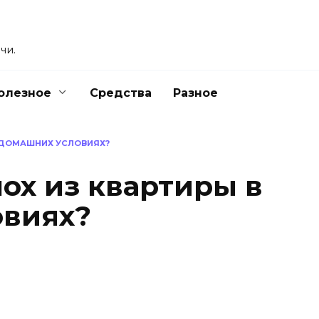
чи.
олезное
Средства
Разное
В ДОМАШНИХ УСЛОВИЯХ?
ох из квартиры в
овиях?