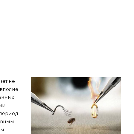
чет не
 вполне
енных
ми
 период
сивным
ем