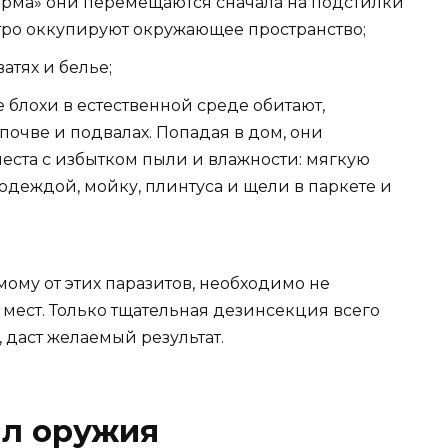
орма» они перемещаются сначала на подстилки
тро оккупируют окружающее пространство;
атях и белье;
 блохи в естественной среде обитают,
 почве и подвалах. Попадая в дом, они
еста с избытком пыли и влажности: мягкую
одеждой, мойку, плинтуса и щели в паркете и
мому от этих паразитов, необходимо не
мест. Только тщательная дезинсекция всего
 даст желаемый результат.
л оружия