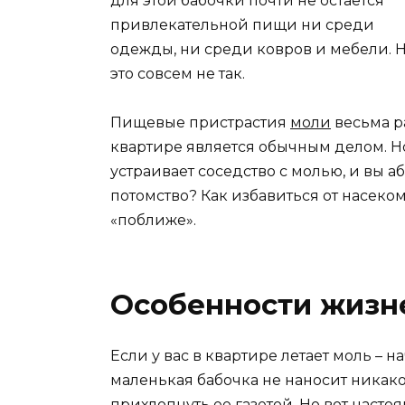
для этой бабочки почти не остается
привлекательной пищи ни среди
одежды, ни среди ковров и мебели. 
это совсем не так.
Пищевые пристрастия
моли
весьма р
квартире является обычным делом. Но
устраивает соседство с молью, и вы 
потомство? Как избавиться от насеком
«поближе».
Особенности жизне
Если у вас в квартире летает моль – на
маленькая бабочка не наносит никаког
прихлопнуть ее газетой. Но вот насто