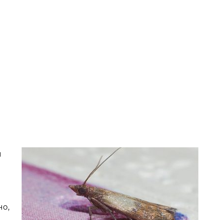
м
но,