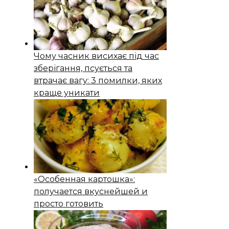
Чому часник висихає під час
зберігання, псується та
втрачає вагу: 3 помилки, яких
краще уникати
«Особенная картошка»:
получается вкуснейшей и
просто готовить