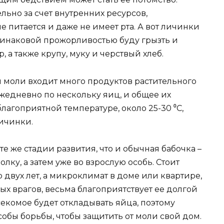
льно за счет внутренних ресурсов,
е питается и даже не имеет рта. А вот личинки
одинаковой прожорливостью буду грызть и
 а также крупу, муку и черствый хлеб.
 моли входит много продуктов растительного
жедневно по нескольку яиц, и общее их
благоприятной температуре, около 25-30 ⁰С,
личинки.
е же стадии развития, что и обычная бабочка –
олку, а затем уже во взрослую особь. Стоит
о двух лет, а микроклимат в доме или квартире,
ых врагов, весьма благоприятствует ее долгой
секомое будет откладывать яйца, поэтому
обы борьбы, чтобы защитить от моли свой дом.