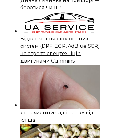
Дивна личинка на помідорі —
боротися чи ні?
Відключення екологічних
систем (DPF, EGR, AdBlue SCR)
на агро та спецтехніці з
двигунами Cummins
Як захистити сад і пасіку від
кліща