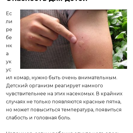
Ес
ли
ре
бе
нк
а
ук
ус
ил комар, нужно быть очень внимательным.
Детский организм реагирует намного
чувствительнее на этих насекомых. В крайних
случаях не только появляются красные пятна,
но может повыситься температура, появиться
слабость и головная боль.