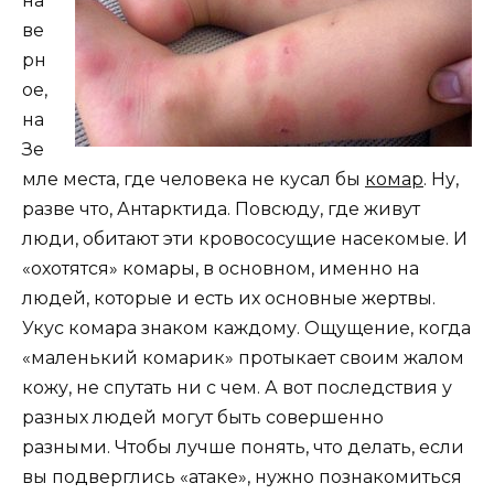
на
ве
рн
ое,
на
Зе
мле места, где человека не кусал бы
комар
. Ну,
разве что, Антарктида. Повсюду, где живут
люди, обитают эти кровососущие насекомые. И
«охотятся» комары, в основном, именно на
людей, которые и есть их основные жертвы.
Укус комара знаком каждому. Ощущение, когда
«маленький комарик» протыкает своим жалом
кожу, не спутать ни с чем. А вот последствия у
разных людей могут быть совершенно
разными. Чтобы лучше понять, что делать, если
вы подверглись «атаке», нужно познакомиться