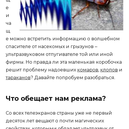
е
и
ча
щ
е можно встретить информацию о волшебном
спасителе от насекомых и грызунов ‒
ультразвуковом отпугивателе той или иной
фирмы. Но правда ли эта маленькая коробочка
решит проблему надоевших
комаров
,
клопов
и
тараканов
? Давайте попробуем разобраться.
Что обещает нам реклама?
Со всех телеэкранов страны уже не первый
десяток лет вещают о почти магических
свойствах, которыми обладает ультразвук от