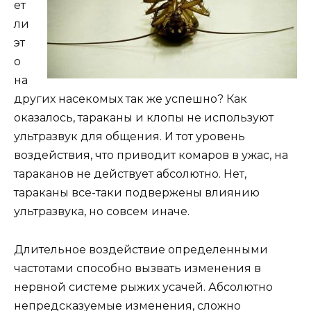
ет
ли
эт
о
на
других насекомых так же успешно? Как
оказалось, тараканы и клопы не используют
ультразвук для общения. И тот уровень
воздействия, что приводит комаров в ужас, на
тараканов не действует абсолютно. Нет,
тараканы все-таки подвержены влиянию
ультразвука, но совсем иначе.
Длительное воздействие определенными
частотами способно вызвать изменения в
нервной системе рыжих усачей. Абсолютно
непредсказуемые изменения, сложно