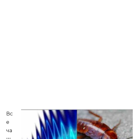
Вс
е
ча
щ