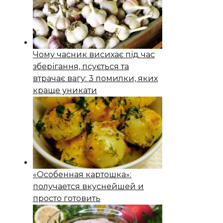
Чому часник висихає під час
зберігання, псується та
втрачає вагу: 3 помилки, яких
краще уникати
«Особенная картошка»:
получается вкуснейшей и
просто готовить