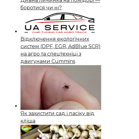
Дивна личинка на помідорі —
боротися чи ні?
Відключення екологічних
систем (DPF, EGR, AdBlue SCR)
на агро та спецтехніці з
двигунами Cummins
Як захистити сад і пасіку від
кліща