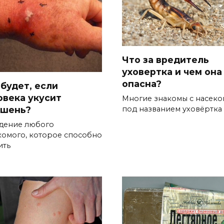
Что за вредитель
уховертка и чем она
опасна?
 будет, если
овека укусит
Многие знакомы с насек
шень?
под названием уховёртка
дение любого
комого, которое способно
ить