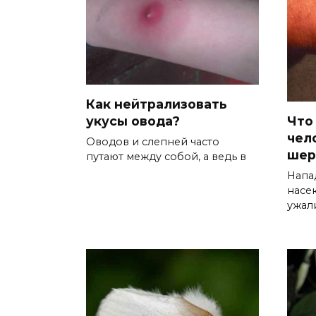
Как нейтрализовать
Что
укусы овода?
чел
Оводов и слепней часто
шер
путают между собой, а ведь в
Напа
насе
ужал