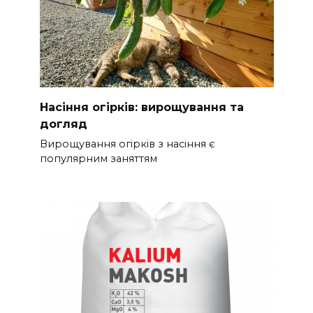
Насіння огірків: вирощування та
догляд
Вирощування огірків з насіння є
популярним заняттям