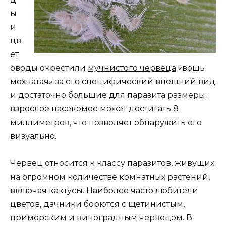
ы
и
цв
ет
оводы окрестили
мучнистого червеца
«вошь
мохнатая» за его специфический внешний вид
и достаточно большие для паразита размеры:
взрослое насекомое может достигать 8
миллиметров, что позволяет обнаружить его
визуально.
Червец относится к классу паразитов, живущих
на огромном количестве комнатных растений,
включая кактусы. Наиболее часто любители
цветов, дачники борются с щетинистым,
приморским и виноградным червецом. В