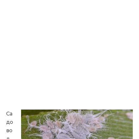
Са
до
во
д