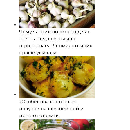
Чому часник висихає під час
зберігання, псується та
втрачає вагу: 3 помилки, яких
краще уникати
«Особенная картошка»:
получается вкуснейшей и
просто готовить