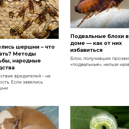
Подвальные блохи в
доме — как от них
елись шершни – что
избавиться
ать? Методы
Блох, получивших прозв
ьбы, народные
«подвальные», нельзя наз
дства
ствие вредителей – не
ость. Если завелись
шни