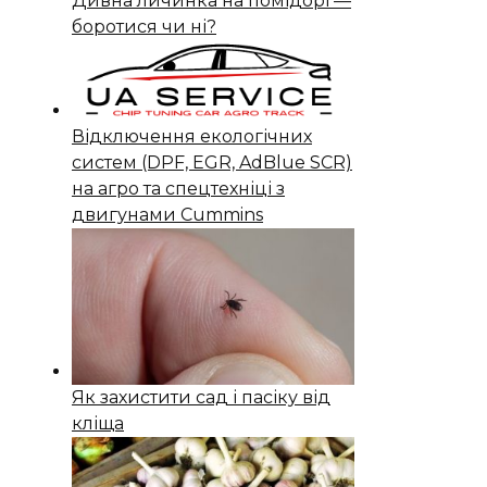
Дивна личинка на помідорі —
боротися чи ні?
Відключення екологічних
систем (DPF, EGR, AdBlue SCR)
на агро та спецтехніці з
двигунами Cummins
Як захистити сад і пасіку від
кліща