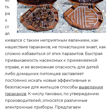
хо
ть
ра
з
ст
ал
кивался с таким неприятным явлением, как
нашествие тараканов, не понаслышке знает, как
сложно избавиться от этих паразитов. Быстрая
привыкаемость насекомых к применяемой
отраве, и ее возможная опасность для детей
либо домашних питомцев заставляет
постоянно искать новые эффективные и
безопасные для жильцов способы
выведения
тараканов
. К числу таковых, по утверждению
производителей, относятся различные
электронные приборы. Предлагаем