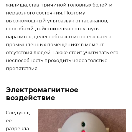
жилища, став причиной головных болей и
нервозного состояния. Поэтому
высокомощный ультразвук от тараканов,
способный действительно отпугнуть
паразитов, целесообразно использовать в
промышленных помещениях в момент
отсутствия людей. Также стоит учитывать его
неспособность проходить через толстые
препятствия.
Электромагнитное
воздействие
Следующ
ее
разрекла