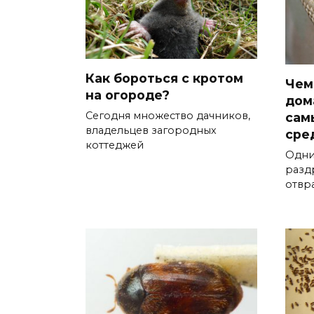
Как бороться с кротом
Чем
на огороде?
дом
Сегодня множество дачников,
сам
владельцев загородных
сре
коттеджей
Одни
разд
отвр