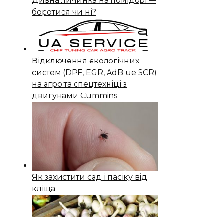
Дивна личинка на помідорі —
боротися чи ні?
Відключення екологічних
систем (DPF, EGR, AdBlue SCR)
на агро та спецтехніці з
двигунами Cummins
Як захистити сад і пасіку від
кліща