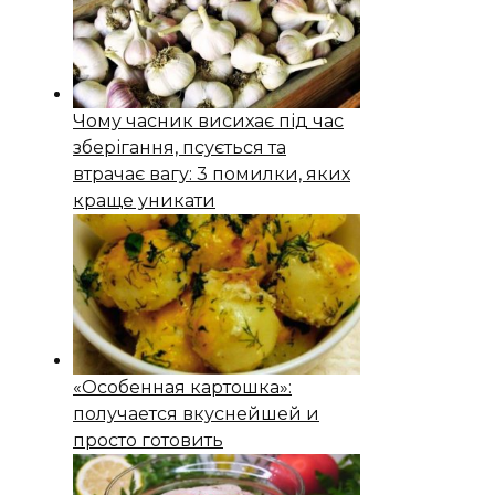
Чому часник висихає під час
зберігання, псується та
втрачає вагу: 3 помилки, яких
краще уникати
«Особенная картошка»:
получается вкуснейшей и
просто готовить