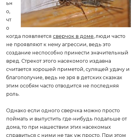
ьн
о,
чт
о
когда появляется
сверчок в доме
, люди часто
не проявляют к нему агрессии, ведь это
создание неспособно принести значительный
вред. Стрекот этого насекомого издавна
считается хорошей приметой, сулящей удачу и
благополучие, ведь не зря в детских сказках
этим особям часто отводится не последняя
роль.
Однако если одного сверчка можно просто
поймать и выпустить где-нибудь подальше от
дома, то при нашествии этих насекомых
справиться с ними не так уж просто. При этом