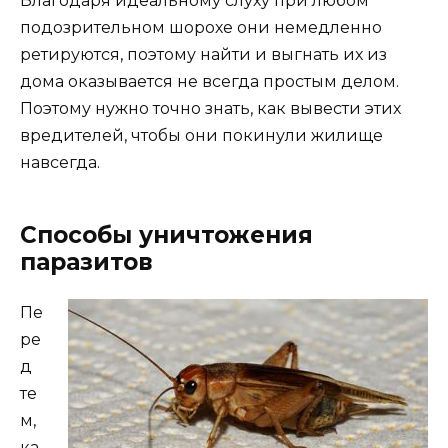
Благодаря идеальному слуху при любом
подозрительном шорохе они немедленно
ретируются, поэтому найти и выгнать их из
дома оказывается не всегда простым делом.
Поэтому нужно точно знать, как вывести этих
вредителей, чтобы они покинули жилище
навсегда.
Способы уничтожения
паразитов
Пе
ре
д
те
м,
ка