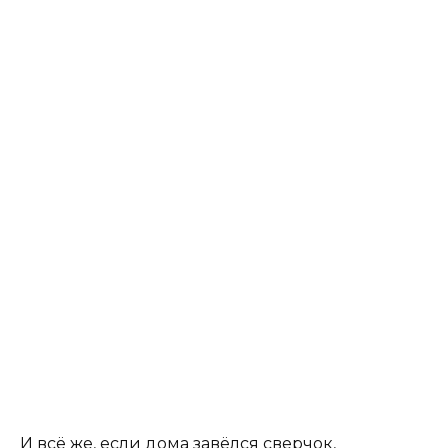
И всё же, если дома завёлся сверчок,