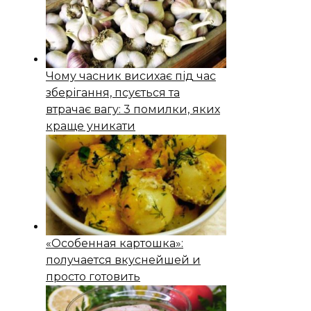
Чому часник висихає під час
зберігання, псується та
втрачає вагу: 3 помилки, яких
краще уникати
«Особенная картошка»:
получается вкуснейшей и
просто готовить