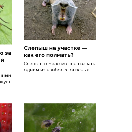
Слепыш на участке —
о за
как его поймать?
ей
Слепыша смело можно назвать
одним из наиболее опасных
енный
акует