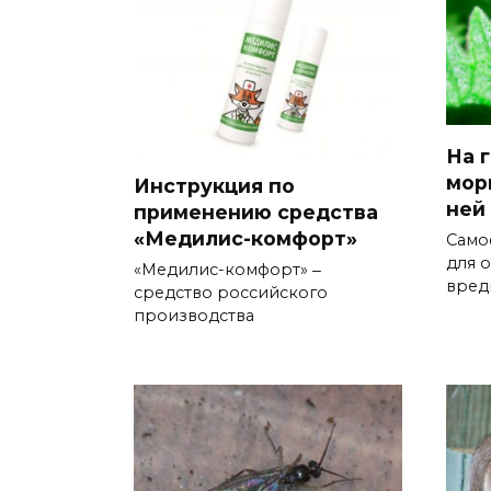
На 
мор
Инструкция по
ней
применению средства
«Медилис-комфорт»
Само
для 
«Медилис-комфорт» ‒
вред
средство российского
производства