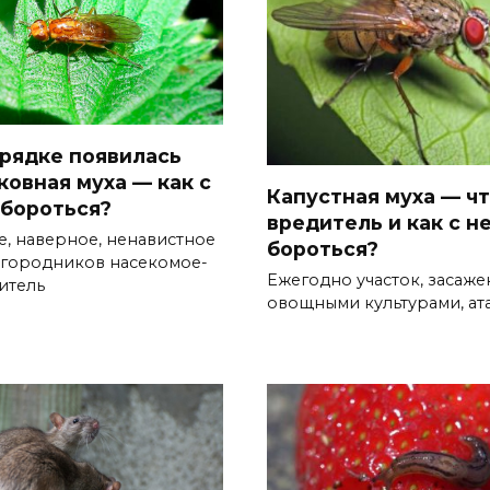
грядке появилась
ковная муха — как с
Капустная муха — чт
 бороться?
вредитель и как с н
е, наверное, ненавистное
бороться?
огородников насекомое-
Ежегодно участок, засаж
итель
овощными культурами, ат