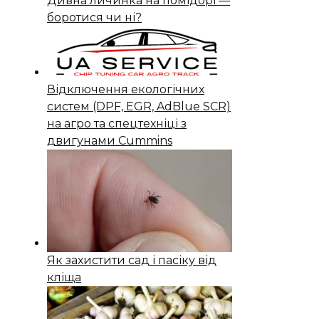
Дивна личинка на помідорі —
боротися чи ні?
Відключення екологічних
систем (DPF, EGR, AdBlue SCR)
на агро та спецтехніці з
двигунами Cummins
Як захистити сад і пасіку від
кліща