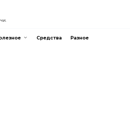
чи.
олезное
Средства
Разное