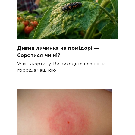
Дивна личинка на помідорі —
боротися чи ні?
Уявіть картину. Ви виходите вранці на
город, з чашкою