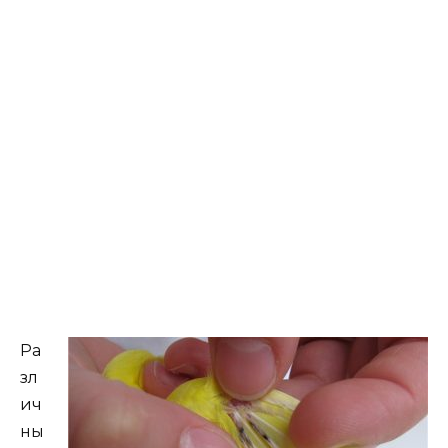
Ра
зл
ич
ны