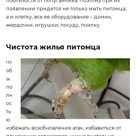
поблизости от попугайчика. Поэтому при их
появлении придется не только мыть питомца,
а и клетку, все её оборудование – домик,
жердочки, игрушки, посуду, поилку.
Чистота жилья питомца
Чт
об
ы
по
лн
ос
ть
ю
избежать возобновления атак, избавиться от