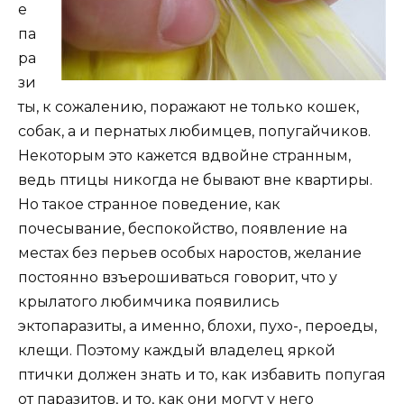
е
па
ра
зи
ты, к сожалению, поражают не только кошек,
собак, а и пернатых любимцев, попугайчиков.
Некоторым это кажется вдвойне странным,
ведь птицы никогда не бывают вне квартиры.
Но такое странное поведение, как
почесывание, беспокойство, появление на
местах без перьев особых наростов, желание
постоянно взъерошиваться говорит, что у
крылатого любимчика появились
эктопаразиты, а именно, блохи, пухо-, пероеды,
клещи. Поэтому каждый владелец яркой
птички должен знать и то, как избавить попугая
от паразитов, и то, как они могут у него