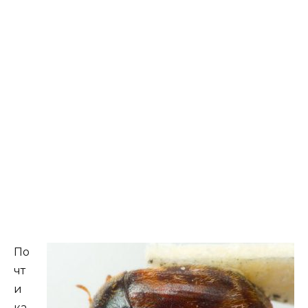
По
чт
и
ка