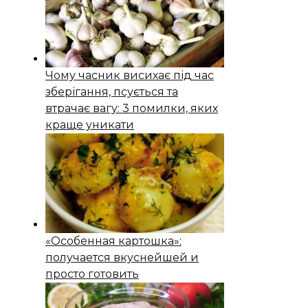
Чому часник висихає під час
зберігання, псується та
втрачає вагу: 3 помилки, яких
краще уникати
«Особенная картошка»:
получается вкуснейшей и
просто готовить