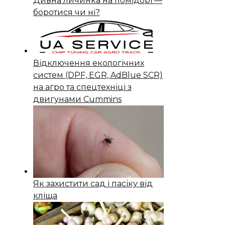
Дивна личинка на помідорі —
боротися чи ні?
Відключення екологічних
систем (DPF, EGR, AdBlue SCR)
на агро та спецтехніці з
двигунами Cummins
Як захистити сад і пасіку від
кліща