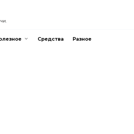
чи.
олезное
Средства
Разное