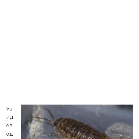
Ув
ид
ев
од