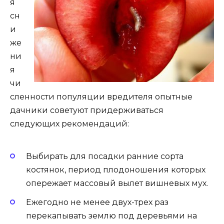
я
сн
и
же
ни
я
чи
сленности популяции вредителя опытные
дачники советуют придерживаться
следующих рекомендаций:
Выбирать для посадки ранние сорта
костянок, период плодоношения которых
опережает массовый вылет вишневых мух.
Ежегодно не менее двух-трех раз
перекапывать землю под деревьями на