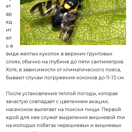
ет
вр
ед
ит
ел
ь в
виде желтых куколок в верхних грунтовых
слоях, обычно на глубине до пяти сантиметров.
Хотя, в зависимости от климатического пояса,
бывают случаи погружения коконов до 11-13 см.
После установления теплой погоды, которая
зачастую совпадает с цветением акации,
насекомое вылетает на поиски пищи. Первой
едой для нее служат выделения вишневой тли
на молодых побегах черешневых и вишневых